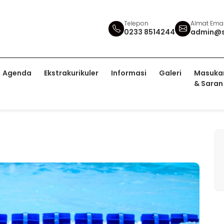
Telepon
Almat Emai
0233 8514244
admin@s
Agenda
Ekstrakurikuler
Informasi
Galeri
Masuka
& Saran