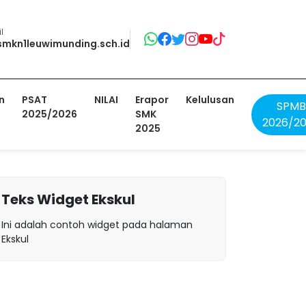
l
mkn1leuwimunding.sch.id
n
PSAT
NILAI
Erapor
Kelulusan
SPMB
2025/2026
SMK
2026/2
2025
Teks Widget Ekskul
Ini adalah contoh widget pada halaman
Ekskul